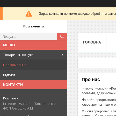
Зараз компанія не може швидко обробляти замов
Компоненти
ГОЛОВНА
Товари та послуги
Про компанію
Відгуки
Про нас
КОНТАКТИ
Інтернет-магазин «Ко
особами, здійснюючи о
На сайті представлен
Інтернет-магазин "Компоненти"
кавоварок та іншого 
ФОП Антошко А.М
Ми співпрацюємо з пе
описах. У разі потре