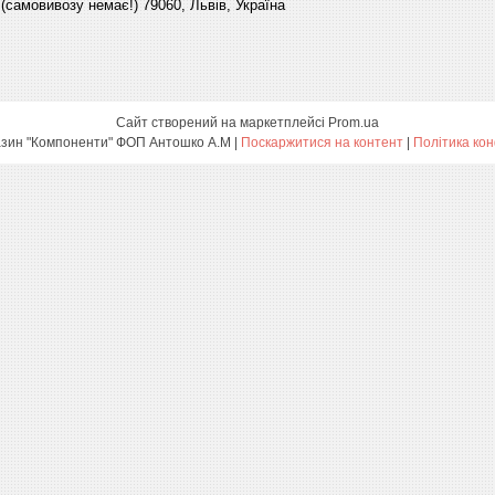
(самовивозу немає!) 79060, Львів, Україна
Сайт створений на маркетплейсі
Prom.ua
Інтернет-магазин "Компоненти" ФОП Антошко А.М |
Поскаржитися на контент
|
Політика кон