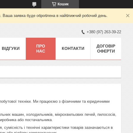
Кошик
й. Ваша заявка буде оброблена в найближчий робочий день.
+380 (97) 263-39-22
ПРО
ДОГОВІР
ВІДГУКИ
КОНТАКТИ
НАС
ОФЕРТИ
побутової техніки. Ми працюємо з фізичними та юридичними
альних машин, холодильників, мікрохвильових печей, пилососів,
виробника або постачальника.
сумісність і технічні характеристики товарів зазначаються в
стик або підбору комплектуючих.