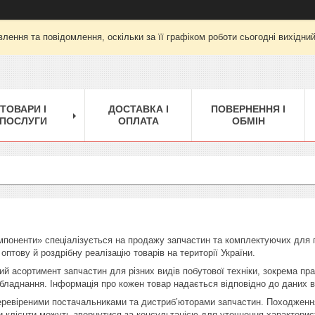
лення та повідомлення, оскільки за її графіком роботи сьогодні вихідни
ТОВАРИ І
ДОСТАВКА І
ПОВЕРНЕННЯ І
ПОСЛУГИ
ОПЛАТА
ОБМІН
мпоненти» спеціалізується на продажу запчастин та комплектуючих для 
птову й роздрібну реалізацію товарів на території України.
ий асортимент запчастин для різних видів побутової техніки, зокрема пр
обладнання. Інформація про кожен товар надається відповідно до даних 
ревіреними постачальниками та дистриб’юторами запчастин. Походження, 
би клієнти можуть звернутися за консультацією для уточнення характери