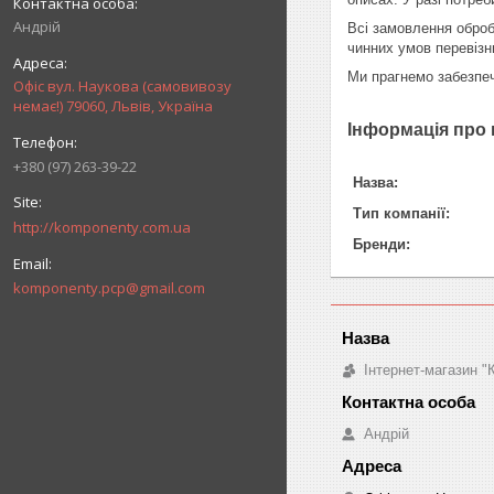
Андрій
Всі замовлення оброб
чинних умов перевізн
Ми прагнемо забезпечи
Офіс вул. Наукова (самовивозу
немає!) 79060, Львів, Україна
Інформація про
+380 (97) 263-39-22
Назва:
Тип компанії:
http://komponenty.com.ua
Бренди:
komponenty.pcp@gmail.com
Інтернет-магазин 
Андрій