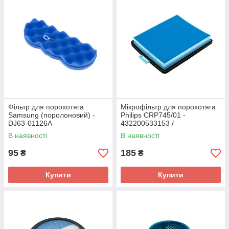
Фільтр для порохотяга
Мікрофільтр для порохотяга
Samsung (поролоновий) -
Philips CRP745/01 -
DJ63-01126A
432200533153 /
432200533151 /
В наявності
В наявності
VC05W15400J
95
185
₴
₴
Купити
Купити