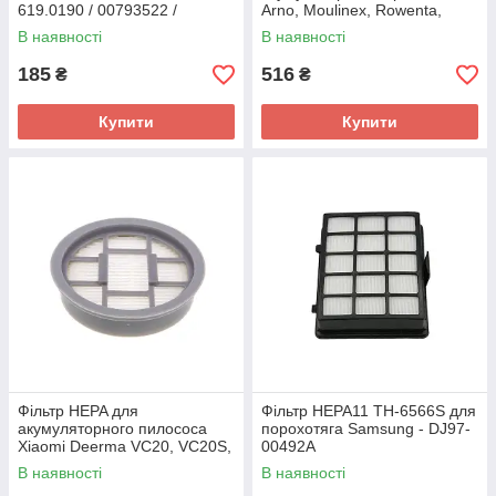
619.0190 / 00793522 /
Arno, Moulinex, Rowenta,
VC05W26900H
Tefal - FS-9100025690 /
В наявності
В наявності
ZR005201
185
516
₴
₴
Купити
Купити
Фільтр HEPA для
Фільтр HEPA11 TH-6566S для
акумуляторного пилососа
порохотяга Samsung - DJ97-
Xiaomi Deerma VC20, VC20S,
00492A
VC21
В наявності
В наявності