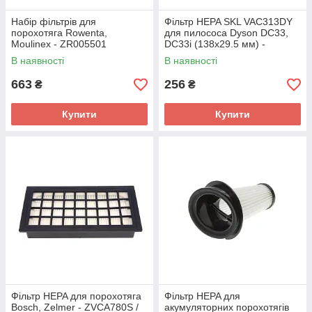
Набір фільтрів для
Фільтр HEPA SKL VAC313DY
порохотяга Rowenta,
для пилососа Dyson DC33,
Moulinex - ZR005501
DC33i (138x29.5 мм) -
(HEPA+поролон+фільтр
919602-01
В наявності
В наявності
мотора)
663
256
₴
₴
Купити
Купити
Фільтр HEPA для порохотяга
Фільтр HEPA для
Bosch, Zelmer - ZVCA780S /
акумуляторних порохотягів