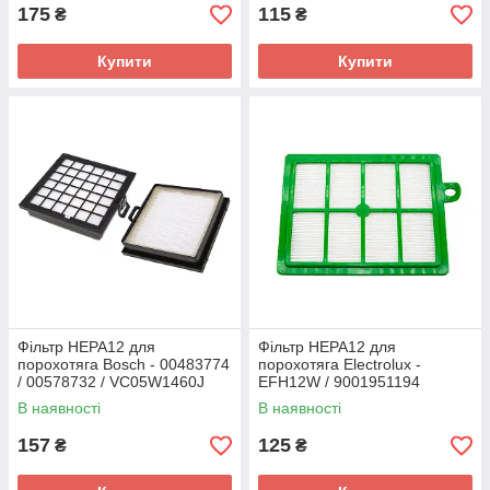
175
115
₴
₴
Купити
Купити
Фільтр HEPA12 для
Фільтр HEPA12 для
порохотяга Bosch - 00483774
порохотяга Electrolux -
/ 00578732 / VC05W1460J
EFH12W / 9001951194
(чорний)
(сумісний з EFS1W /
В наявності
В наявності
9001677682)
157
125
₴
₴