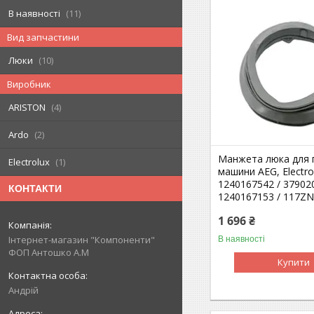
В наявності
11
Вид запчастини
Люки
10
Виробник
ARISTON
4
Ardo
2
Манжета люка для 
Electrolux
1
машини AEG, Electrol
1240167542 / 37902
КОНТАКТИ
1240167153 / 117Z
1 696 ₴
Інтернет-магазин "Компоненти"
В наявності
ФОП Антошко А.М
Купити
Андрій