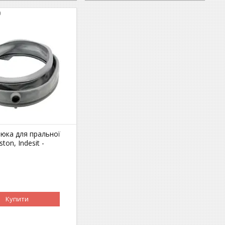
0
юка для пральної
ton, Indesit -
Купити