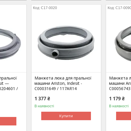
C17-0020
C17-009
пральної
Манжета люка для пральної
Манжета л
sit —
машини Ariston, Indesit -
машини Aris
0204601 /
C00031649 / 117AR14
C00056743
1 377 ₴
1 179 ₴
В наявності
В наявності
Купити