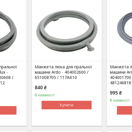
пральної
Манжета люка для пральної
Манжета л
ux -
машини Ardo - 404002600 /
машини Ard
00608 /
651008705 / 117AK10
404001700 
N12
481246818
840 ₴
995 ₴
В наявності
В наявності
Купити