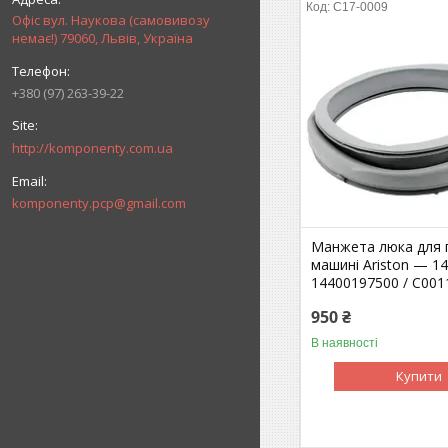
C17-0009
Офіс вул. Наукова (самовивозу
немає!) 79060, Львів, Україна
+380 (97) 263-39-22
http://komponenty.com.ua
komponenty.pcp@gmail.com
Манжета люка для 
машині Ariston — 1
14400197500 / C001
950 ₴
В наявності
Купити