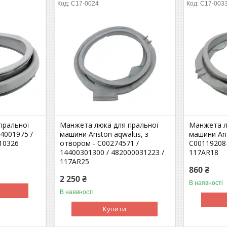
C17-0024
C17-003
пральної
Манжета люка для пральної
Манжета л
44001975 /
машини Ariston aqwaltis, з
машини Ari
10326
отвором - C00274571 /
C00119208 
14400301300 / 482000031223 /
117AR18
117AR25
860 ₴
2 250 ₴
В наявності
В наявності
Купити