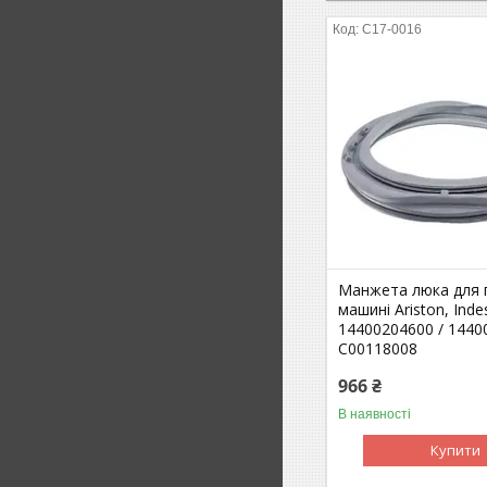
C17-0016
Манжета люка для 
машині Ariston, Inde
14400204600 / 1440
C00118008
966 ₴
В наявності
Купити