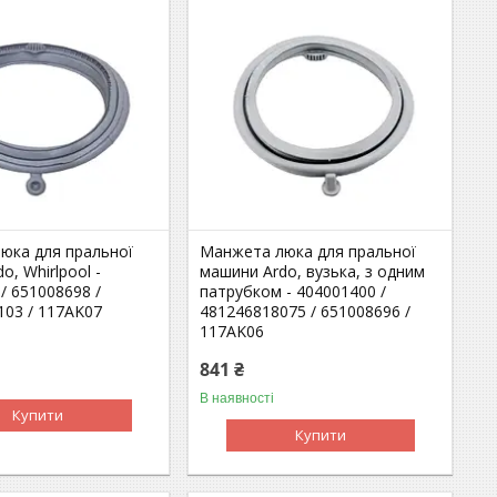
юка для пральної
Манжета люка для пральної
o, Whirlpool -
машини Ardo, вузька, з одним
/ 651008698 /
патрубком - 404001400 /
103 / 117AK07
481246818075 / 651008696 /
117AK06
841 ₴
В наявності
Купити
Купити