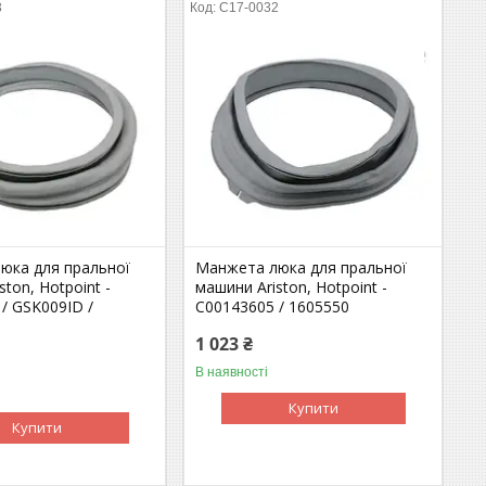
3
C17-0032
юка для пральної
Манжета люка для пральної
ston, Hotpoint -
машини Ariston, Hotpoint -
/ GSK009ID /
C00143605 / 1605550
1 023 ₴
В наявності
Купити
Купити