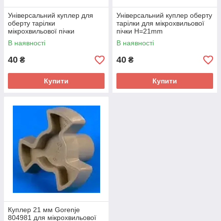
Універсальний куплер для
Універсальний куплер оберту
оберту тарілки
тарілки для мікрохвильової
мікрохвильової пічки
пічки Н=21mm
Н=29mm
В наявності
В наявності
40
40
₴
₴
Купити
Купити
Куплер 21 мм Gorenje
804981 для мікрохвильової