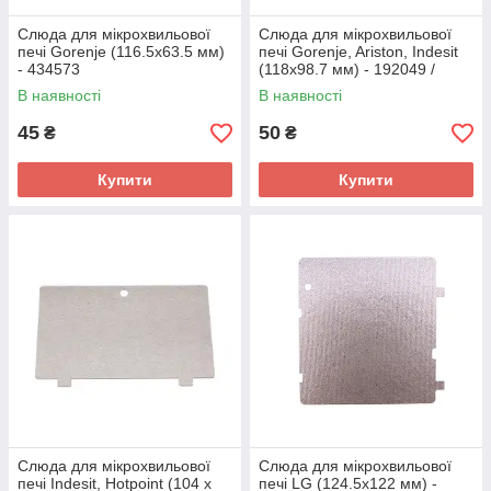
Слюда для мікрохвильової
Слюда для мікрохвильової
печі Gorenje (116.5x63.5 мм)
печі Gorenje, Ariston, Indesit
- 434573
(118x98.7 мм) - 192049 /
C00293815 / 482000032027
В наявності
В наявності
45
50
₴
₴
Купити
Купити
Слюда для мікрохвильової
Слюда для мікрохвильової
печі Indesit, Hotpoint (104 x
печі LG (124.5x122 мм) -