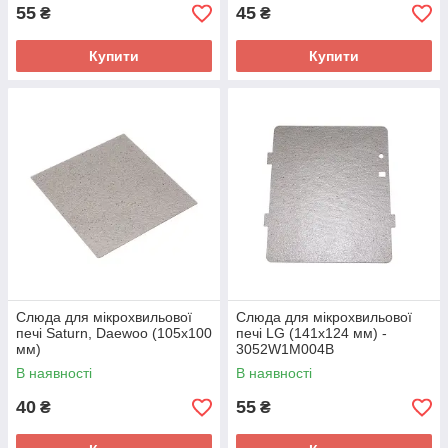
55
45
₴
₴
Купити
Купити
Слюда для мікрохвильової
Слюда для мікрохвильової
печі Saturn, Daewoo (105x100
печі LG (141x124 мм) -
мм)
3052W1M004B
В наявності
В наявності
40
55
₴
₴