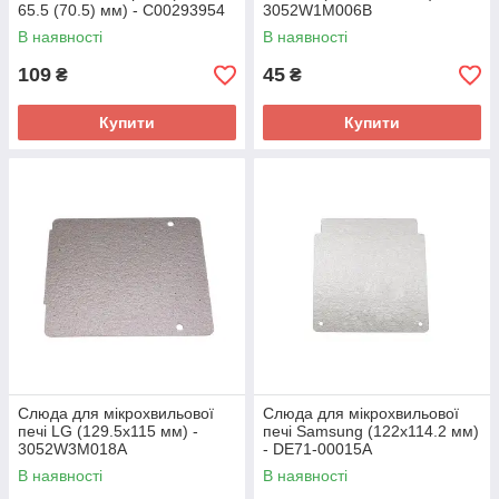
65.5 (70.5) мм) - C00293954
3052W1M006B
(оригінал)
В наявності
В наявності
109
45
₴
₴
Купити
Купити
Слюда для мікрохвильової
Слюда для мікрохвильової
печі LG (129.5x115 мм) -
печі Samsung (122x114.2 мм)
3052W3M018A
- DE71-00015A
В наявності
В наявності