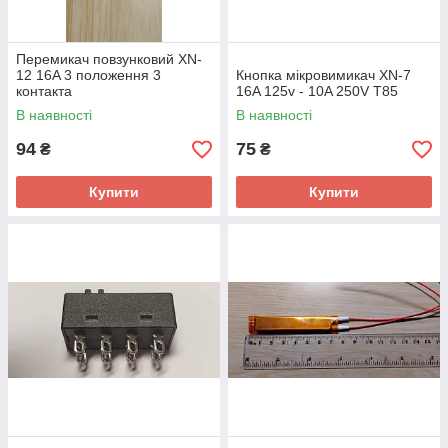
Перемикач повзунковий XN-
12 16A 3 положення 3
Кнопка мікровимикач XN-7
контакта
16A 125v - 10A 250V Т85
В наявності
В наявності
94
75
₴
₴
Купити
Купити