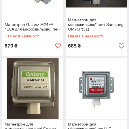
Магнетрон для
Магнетрон Galanz M24FA-
мікрохвильової печі Samsung
410A для мікрохвильової печі
OM75P(31)
Немає в наявності
Немає в наявності
670
685
₴
₴
Магнетрон для
Магнетрон для
мікрохвильової печі Galanz
мікрохвильової печі LG