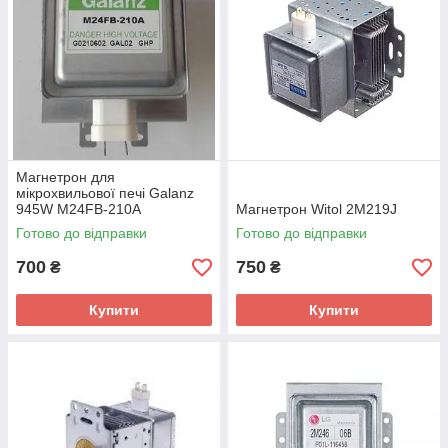
Магнетрон для
мікрохвильової печі Galanz
945W M24FB-210A
Магнетрон Witol 2M219J
Готово до відправки
Готово до відправки
700
750
₴
₴
Купити
Купити