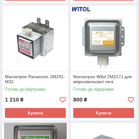
Магнетрон Panasonic 2M291-
Магнетрон Witol 2M217J для
M32
мікрохвильової печі
Готово до відправки
Готово до відправки
1 210
800
₴
₴
Купити
Купити