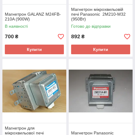
Магнетрон мікрохвильовій
Магнетрон GALANZ M24FB-
печі Panasonic 2M210-M32
210A (900W)
(950Вт)
В наявності
Готово до відправки
700
892
₴
₴
Купити
Купити
Магнетрон для
мікрохвильової печі
Магнетрон Panasonic