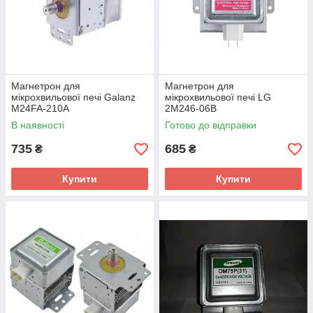
Магнетрон для
Магнетрон для
мікрохвильової печі Galanz
мікрохвильової печі LG
M24FA-210A
2M246-06B
В наявності
Готово до відправки
735
685
₴
₴
Купити
Купити