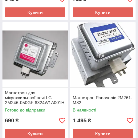
Купити
Купити
Магнетрон для
мікрохвильової печі LG
Магнетрон Panasonic 2M261-
2M246-050GF 6324W1A001H
M32
Готово до відправки
В наявності
690
1 495
₴
₴
Купити
Купити