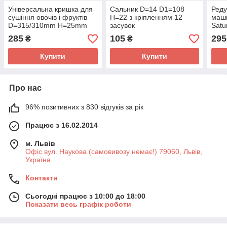
Універсальна кришка для
Сальник D=14 D1=108
Реду
сушіння овочів і фруктів
H=22 з кріпленням 12
маши
D=315/310mm H=25mm
засувок
Satu
L=3
285
105
295
₴
₴
Купити
Купити
Про нас
96% позитивних з 830 відгуків за рік
Працює з 16.02.2014
м. Львів
Офіс вул. Наукова (самовивозу немає!) 79060, Львів,
Україна
Контакти
Сьогодні працює з 10:00 до 18:00
Показати весь графік роботи