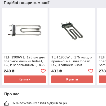
Подібні товари компанії
ТЕН 1900W L=175 мм для
ТЕН 1900W L=175 мм для
ТЕН
пральної машини Indesit,
пральної машини Indesit,
пра
LG, із запобіжником (IRCA
LG, із запобіжником
Sams
LG5101) - C00275765 /
(Thermowatt HTR000LG) -
борт
240
433
278
₴
₴
5301ER1000H
C00275765 /
(Kaw
5301ER1000H
Купити
Купити
Про нас
97% позитивних з 833 відгуків за рік