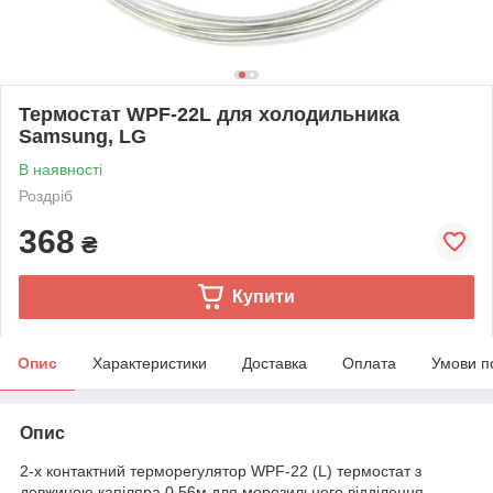
Термостат WPF-22L для холодильника
Samsung, LG
В наявності
Роздріб
368
₴
Купити
Опис
Характеристики
Доставка
Оплата
Умови п
Опис
2-х контактний терморегулятор WPF-22 (L) термостат з
довжиною капіляра 0.56м для морозильного відділення