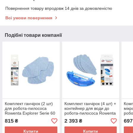
Повернення товару впродовж 14 днів за домовленістю
Всі умови повернення
Подібні товари компанії
Комплект ганчірок (2 шт)
Комплект ганчірок (4 шт) +
Комп
для робота-пилососа
контейнер для води до
мікр
Rowenta Explorer Serie 60
робота-пилососа Rowenta
робо
- ZR740001
SF Essential / Explorer S20
Expl
815
2 393
697
₴
₴
/ Explorer S40 - ZR690002
120 
Купити
Купити