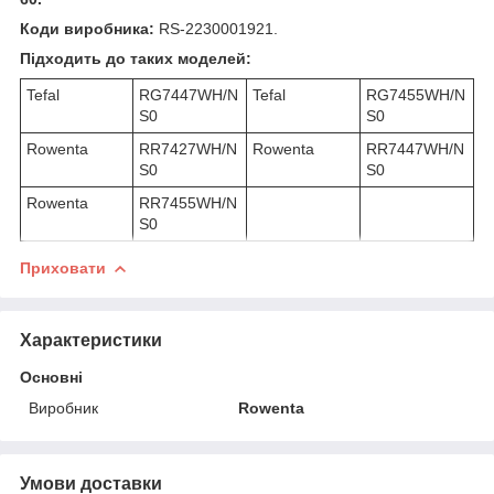
Коди виробника:
RS-2230001921.
Підходить до таких моделей:
Tefal
RG7447WH/N
Tefal
RG7455WH/N
S0
S0
Rowenta
RR7427WH/N
Rowenta
RR7447WH/N
S0
S0
Rowenta
RR7455WH/N
S0
Приховати
Характеристики
Основні
Виробник
Rowenta
Умови доставки