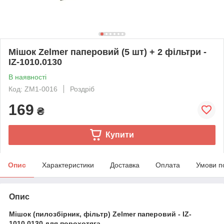
Мішок Zelmer паперовий (5 шт) + 2 фільтри -
IZ-1010.0130
В наявності
Код: ZM1-0016
Роздріб
169
₴
Купити
Опис
Характеристики
Доставка
Оплата
Умови п
Опис
Мішок (пилозбірник, фільтр) Zelmer паперовий - IZ-
1010.0130 для порохотяга.