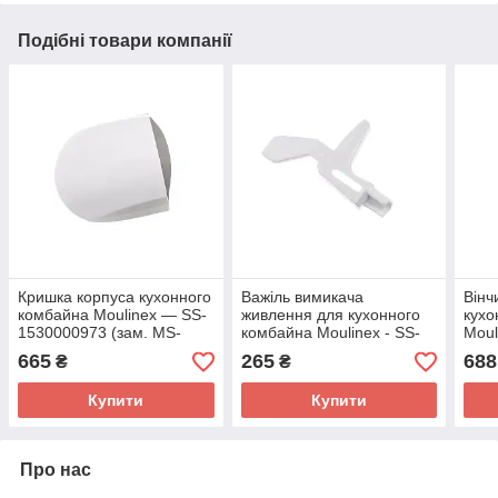
Подібні товари компанії
Кришка корпуса кухонного
Важіль вимикача
Вінч
комбайна Moulinex — SS-
живлення для кухонного
кухо
1530000973 (зам. MS-
комбайна Moulinex - SS-
Moul
0697369/MS-5909819)
1530000992 (зам. MS-
069
665
265
688
₴
₴
4909651)
Купити
Купити
Про нас