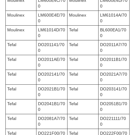
Moulinex
LM600E4C/70
Moulinex
LM600E4D/70
0
0
Moulinex
LM600E4E/70
Moulinex
LM61014A/70
0
0
Moulinex
LM61014D/70
Tefal
BL600EA1/70
0
0
Tefal
DO201141/70
Tefal
DO2011A7/70
0
0
Tefal
DO2011AE/70
Tefal
DO2011B1/70
0
0
Tefal
DO202141/70
Tefal
DO2021A7/70
0
0
Tefal
DO2021B1/70
Tefal
DO203141/70
0
0
Tefal
DO2041B1/70
Tefal
DO2051B1/70
0
0
Tefal
DO2081A7/70
Tefal
DO221111/70
0
0
Tefal
DO221F00/70
Tefal
DO222F00/70