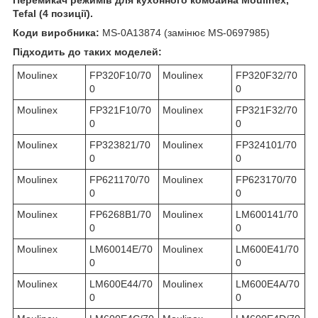
Tefal (4 позиції).
Коди виробника:
MS-0A13874 (замінює MS-0697985)
Підходить до таких моделей:
Moulinex
FP320F10/70
Moulinex
FP320F32/70
0
0
Moulinex
FP321F10/70
Moulinex
FP321F32/70
0
0
Moulinex
FP323821/70
Moulinex
FP324101/70
0
0
Moulinex
FP621170/70
Moulinex
FP623170/70
0
0
Moulinex
FP6268B1/70
Moulinex
LM600141/70
0
0
Moulinex
LM60014E/70
Moulinex
LM600E41/70
0
0
Moulinex
LM600E44/70
Moulinex
LM600E4A/70
0
0