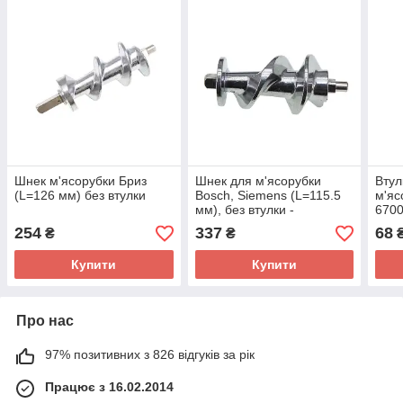
Шнек м'ясорубки Бриз
Шнек для м'ясорубки
Втул
(L=126 мм) без втулки
Bosch, Siemens (L=115.5
м'яс
мм), без втулки -
670
00753389
254
337
68
₴
₴
Купити
Купити
Про нас
97% позитивних з 826 відгуків за рік
Працює з 16.02.2014