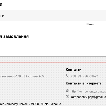
и
ути
Шнек
я замовлення
"Компоненти" ФОП Антошко А.М
+380 (97) 263-39-22
http://komponenty.com.u
komponenty.pcp@gmail.
(самовивозу немає!) 79060, Львів, Україна