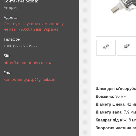
Андрій
Офіс вул. Наукова (самовивозу
немає!) 79060, Львів, Україна
+380 (97) 263-39-22
http://komponenty.com.ua
komponenty.pcp@gmail.com
Шнек для м'ясорубк
Довжина:
96 мм
Діаметр шнека:
42 м
Діаметр вала:
7.9 мм
Квадрат під ніж:
8 мм
Зворотня частина в