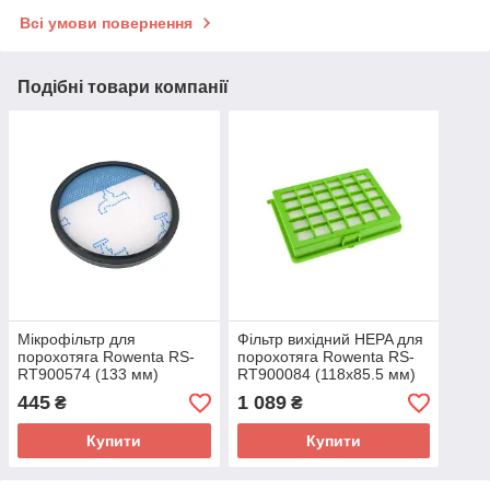
Всі умови повернення
Подібні товари компанії
Мікрофільтр для
Фільтр вихідний HEPA для
порохотяга Rowenta RS-
порохотяга Rowenta RS-
RT900574 (133 мм)
RT900084 (118x85.5 мм)
445
1 089
₴
₴
Купити
Купити