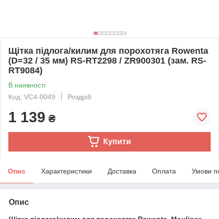
Щітка підлога/килим для порохотяга Rowenta
(D=32 / 35 мм) RS-RT2298 / ZR900301 (зам. RS-
RT9084)
В наявності
Код: VC4-0049
Роздріб
1 139
₴
Купити
Опис
Характеристики
Доставка
Оплата
Умови п
Опис
Щітка підлога/килим для порохотяга Rowenta
, Moulinex,