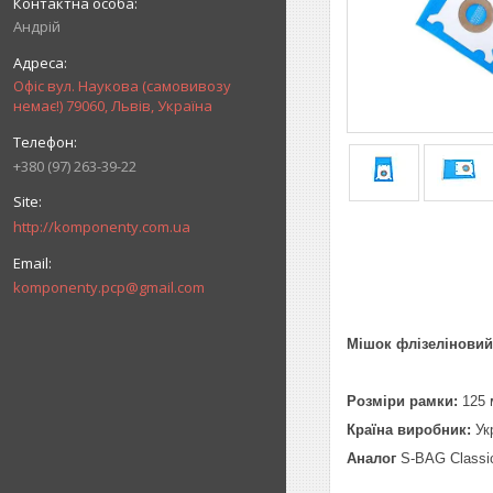
Андрій
Офіс вул. Наукова (самовивозу
немає!) 79060, Львів, Україна
+380 (97) 263-39-22
http://komponenty.com.ua
komponenty.pcp@gmail.com
Мішок флізеліновий д
Розміри рамки:
125 
Країна виробник:
Укр
Аналог
S-BAG Classic